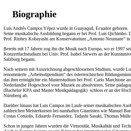
Biographie
Luis Andrés Campos Yépez wurde in Guayaquil, Ecuador geboren.
Seine musikalische Ausbildung begann er bei Prof. Luis Qichimbo. D
Prof. Riuhey Kobayashi am Konservatorium „Antonio Neumane“ in
Bereits mit 17 Jahren zog ihn die Musik nach Europa, wo er 1997 se
Konzertfachstudium bei Univ. Prof. Isabel Siewers an der Kunstuniv
Salzburg begann.
Nach seinem mit Auszeichnung abgeschlossenen Studium, wurde Lu
renommierte „Arbeitsstipendium“ des österreichischen Bildungsminis
das ihm ermöglichte ein Masterstudium bei Prof. Carlo Marchione an
Nederlandse Hogeschool voor Muziek zu absolvieren. Seine pädago
(Bachelor KPA und Master Musikpädagogik) schloss er an der Hoch
Nürnberg ab.
Darüber hinaus hat Luis Campos im Laufe seiner musikalischen Aus
zahlreichen Meisterkursen bei namhaften Gitarristen wie Manuel Barr
Costas Cotsiolis, Eduardo Fernandez, Tadashi Sasaki, Thomas Müll
Schon in jungen Jahren wurden die Virtuosität, Musikalität und Te